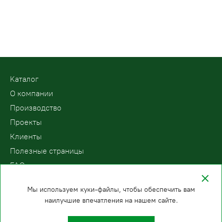
Kаталог
О компании
Производство
Проекты
Клиенты
Полезные страницы
FAQ
Контакты
Мы используем куки-файлы, чтобы обеспечить вам
наилучшие впечатления на нашем сайте.
ООО «ПодъемЛифт»
Бесплатный звонок по России
Политика
8 (800) 200-78-15