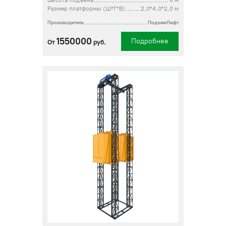
Высота подъема
6 м
Размер платформы (Ш*Г*В)
2,0*4,0*2,0 м
Производитель
ПодъемЛифт
1550000
Подробнее
От
руб.