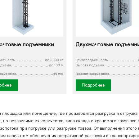
ачтовые подъемники
Двухмачтовые подъемн
ъемность
до 2000 кг
Грузоподъемность
одъема
до 100 м
Высота подъема
асширенная
60 мес
Гарантия расширенная
обнее
Подробнее
 площадка или помещение, где производится разгрузка и отгрузка
, но независимо их количества, типа склада и хранимого груза вс
опотока при погрузке или разгрузке товара. От выполнения этого
чшим вариантом обеспечения оперативной разгрузки и транспортиро