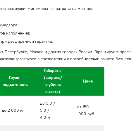
зки/разгрузки, минимальные затраты на монтаж;
ехнадзоре;
ов исполнения;
 при расширенной гарантии.
кт-Петербурге, Москве и других городах России. Гарантируем про
агрузки/разгрузки в соответствии с потребностями вашего бизнеса 
Габариты
Грузо-
(ширина/
Цена
подъемность
глубина/
высота)
до 5,0 /
от 150
до 2 000 кг
5,0 /
000 руб.
4,0 м