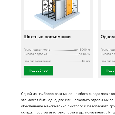
Шахтные подъемники
Одном
Грузоподъемность
до 15000 кг
Грузопод
Высота подъема
до 100 м
Высота п
Гарантия расширенная
60 мес
Гарантия р
Подробнее
Подр
Одной из наиболее важных зон любого склада является
это может быть одна, две или несколько отдельных зон
обеспечение максимально быстрого и безопасного груз
склада, простой автотранспорта и др. показатели. Лу