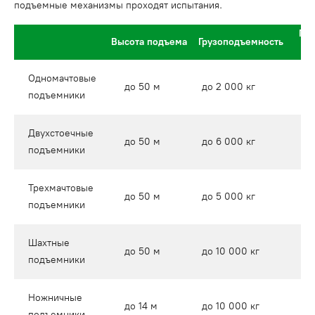
подъемные механизмы проходят испытания.
Габ
Высота подъема
Грузоподъемность
гл
Одномачтовые
д
до 50 м
до 2 000 кг
подъемники
м
Двухстоечные
д
до 50 м
до 6 000 кг
подъемники
м
Трехмачтовые
д
до 50 м
до 5 000 кг
подъемники
м
Шахтные
д
до 50 м
до 10 000 кг
подъемники
м
Ножничные
д
до 14 м
до 10 000 кг
подъемники
1