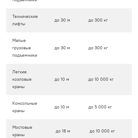
Технические
д
до 30 м
до 300 кг
лифты
м
Малые
д
грузовые
до 30 м
до 300 кг
м
подъемники
Легкие
о
козловые
до 10 м
до 10 000 кг
д
краны
Консольные
в
до 10 м
до 5 000 кг
краны
д
Мостовые
п
до 18 м
до 10 000 кг
краны
м