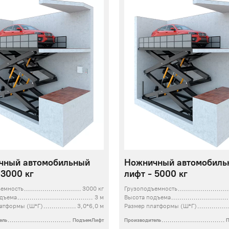
чный автомобильный
Ножничный автомобиль
 3000 кг
лифт - 5000 кг
ъемность
3000 кг
Грузоподъемность
одъема
3 м
Высота подъема
латформы (Ш*Г)
3,0*6,0 м
Размер платформы (Ш*Г)
ель
ПодъемЛифт
Производитель