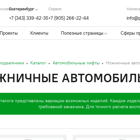
оссии
Екатеринбург
Cервис
Написа
+7 (343) 339-42-35
+7 (905) 266-22-44
info@p
Проекты
Клиенты
Полезные страницы
Сферы п
 подъемники
Каталог
Автомобильные лифты
Ножничные авт
ЖНИЧНЫЕ АВТОМОБИЛ
аталоге представлены вариации возможных изделий. Каждое издел
требований заказчика. Для точного расчета вос