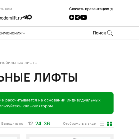
ть нам
Скачать презентацию
odemlift.ru
рименения
Поиск
омобильные лифты
ЬНЫЕ ЛИФТЫ
ие рассчитывается на основании индивидуальных
пользуйтесь
калькулятором
.
12
24
36
Выводить по
Отображать в виде