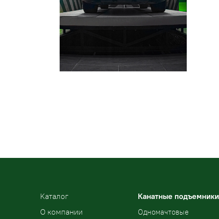
Kаталог
Канатные подъемники
О компании
Одномачтовые