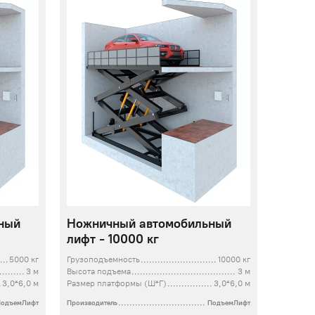
ный
Ножничный автомобильный
лифт - 10000 кг
5000 кг
Грузоподъемность
10000 кг
3 м
Высота подъема
3 м
3,0*6,0 м
Размер платформы (Ш*Г)
3,0*6,0 м
ПодъемЛифт
Производитель
ПодъемЛифт