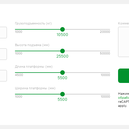
Грузоподъемность (кг)
Комме
1000
20000
10500
Высота подъема (мм)
1000
50000
25500
Длина платформы (мм)
4500
10000
5500
Ширина платформы (мм)
Нажима
1000
10000
обраб
5500
reCAP
apply.