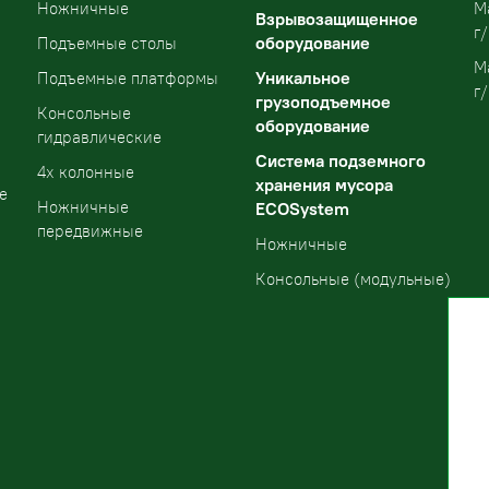
Ножничные
М
Взрывозащищенное
г/
оборудование
Подъемные столы
М
Уникальное
Подъемные платформы
г/
грузоподъемное
Консольные
оборудование
гидравлические
Система подземного
4х колонные
хранения мусора
е
Ножничные
ECOSystem
передвижные
Ножничные
Консольные (модульные)