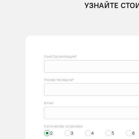
УЗНАЙТЕ СТО
Имя/Организация*
Номер телефона*
Email
Количество остановок
2
3
4
5
6