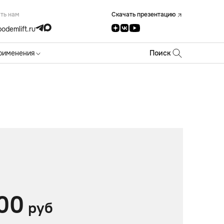
ть нам
Скачать презентацию
odemlift.ru
рименения
Поиск
00
руб