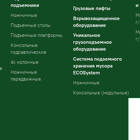
подъемники
и
Грузовые лифты
Ножничные
М
Взрывозащищенное
г/
оборудование
Подъемные столы
М
Уникальное
Подъемные платформы
г/
грузоподъемное
Консольные
оборудование
гидравлические
Система подземного
4х колонные
хранения мусора
е
Ножничные
ECOSystem
передвижные
Ножничные
Консольные (модульные)