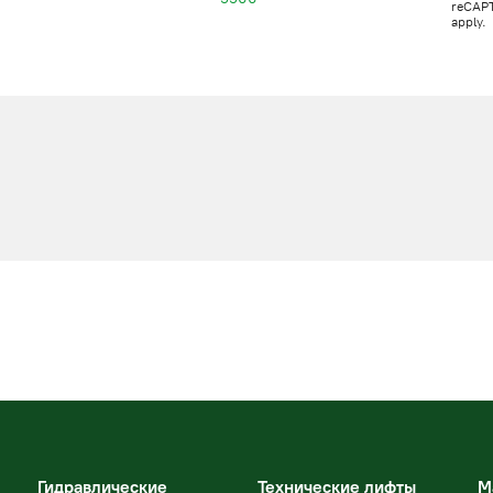
reCAP
apply.
Гидравлические
Технические лифты
М