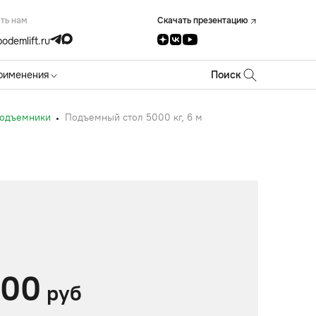
ть нам
Скачать презентацию
odemlift.ru
рименения
Поиск
подъемники
Подъемный стол 5000 кг, 6 м
000
руб