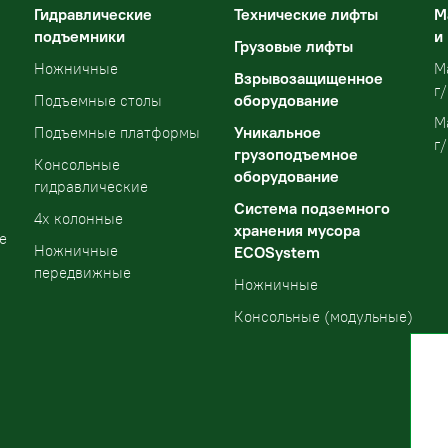
Гидравлические
Технические лифты
М
подъемники
и
Грузовые лифты
Ножничные
М
Взрывозащищенное
г/
оборудование
Подъемные столы
М
Уникальное
Подъемные платформы
г/
грузоподъемное
Консольные
оборудование
гидравлические
Система подземного
4х колонные
хранения мусора
е
Ножничные
ECOSystem
передвижные
Ножничные
Консольные (модульные)