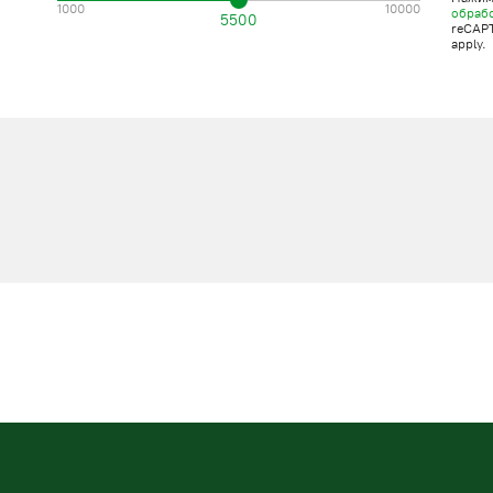
1000
10000
обраб
5500
reCAP
apply.