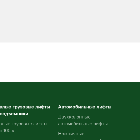
алые грузовые лифты
Автомобильные лифты
 подъемники
Двухколонные
алые грузовые лифты
автомобильные лифты
п 100 кг
Ножничные