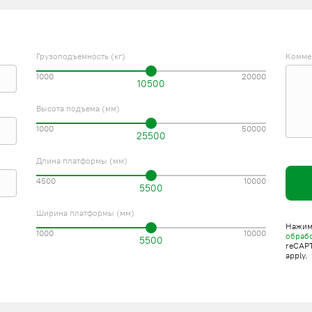
Грузоподъемность (кг)
Комме
1000
20000
10500
Высота подъема (мм)
1000
50000
25500
Длина платформы (мм)
4500
10000
5500
Ширина платформы (мм)
Нажима
1000
10000
обраб
5500
reCAP
apply.