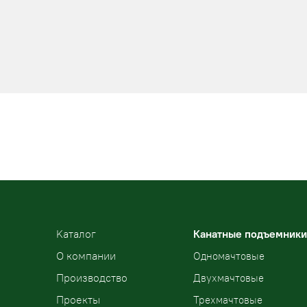
Kаталог
Канатные подъемники
О компании
Одномачтовые
Производство
Двухмачтовые
Проекты
Трехмачтовые