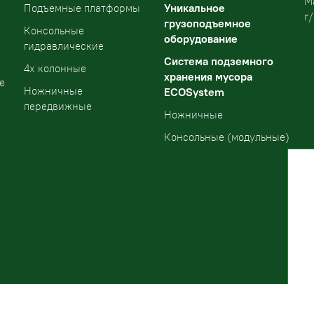
М
Уникальное
Подъемные платформы
г/
грузоподъемное
Консольные
оборудование
гидравлические
Система подземного
4х колонные
хранения мусора
е
Ножничные
ECOSystem
передвижные
Ножничные
Консольные (модульные)
Екатеринбург
E-mail: