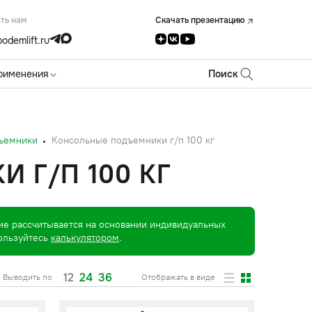
ть нам
Скачать презентацию
odemlift.ru
рименения
Поиск
ъемники
Консольные подъемники г/п 100 кг
 Г/П 100 КГ
ие рассчитывается на основании индивидуальных
пользуйтесь
калькулятором
.
12
24
36
Выводить по
Отображать в виде