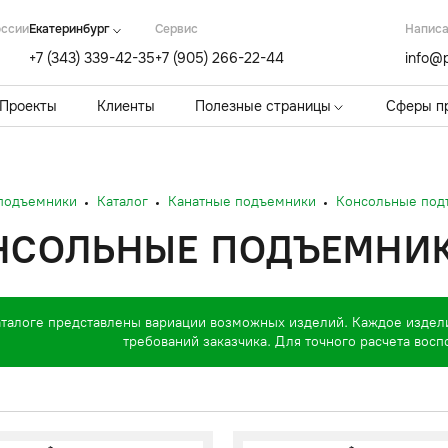
оссии
Екатеринбург
Cервис
Написа
+7 (343) 339-42-35
+7 (905) 266-22-44
info@p
Проекты
Клиенты
Полезные страницы
Сферы п
 подъемники
Каталог
Канатные подъемники
Консольные под
НСОЛЬНЫЕ ПОДЪЕМНИКИ
аталоге представлены вариации возможных изделий. Каждое издел
требований заказчика. Для точного расчета вос