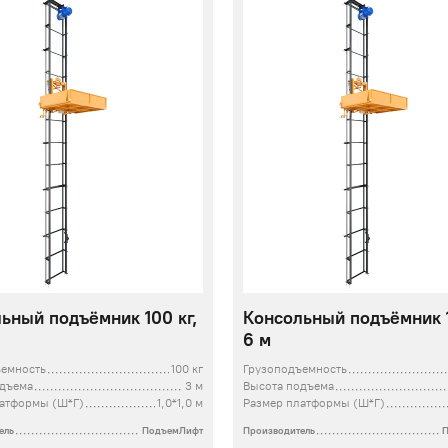
ьный подъёмник 100 кг,
Консольный подъёмник 1
6 м
ъемность
100 кг
Грузоподъемность
одъема
3 м
Высота подъема
латформы (Ш*Г)
1,0*1,0 м
Размер платформы (Ш*Г)
ель
ПодъемЛифт
Производитель