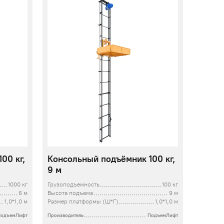
00 кг,
Консольный подъёмник 100 кг,
9 м
1000 кг
Грузоподъемность
100 кг
6 м
Высота подъема
9 м
1,0*1,0 м
Размер платформы (Ш*Г)
1,0*1,0 м
ПодъемЛифт
Производитель
ПодъемЛифт